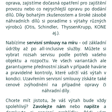
oprava, zajistíme dočasná opatření pro zajištění
provozu nebo co nejrychlejší opravu po dodání
dílů. Díky bohatým zkušenostem a široké zásobě
náhradních dílů si poradíme s výtahy různých
výrobců (Otis, Schindler, ThyssenKrupp, KONE
aj.).
Nabízíme
servisní smlouvy na míru
– od základní
údržby až po all-inclusive služby. Můžete si
vybrat rozsah servisu podle potřeb vašeho
objektu a rozpočtu. Ve všech variantách ale
garantujeme přednostní zásah v případě havárie
a pravidelné kontroly, které udrží váš výtah v
kondici. Uzavřením servisní smlouvy získáte také
cenové zvýhodnění na případné opravy či
náhradní díly.
Chcete mít jistotu, že váš výtah bude vždy
spolehlivý?
Zavolejte nám
nebo
napište
a