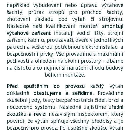
například vybudování nebo úpravu výtahové
šachty, průraz stropů pro průchod šachty,
zhotovení základu pod výtah či strojovnu.
Následně naši kvalifikovaní montéři
smontují
výtahové zařízení
: instalují vodicí lišty, strojní
zařízení, kabinu, protizávaží, dveře v jednotlivých
patrech a veškerou potřebnou elektroinstalaci a
bezpečnostní prvky. Vše provádíme s maximální
pečlivostí a ohledem na okolní prostory – dbáme
na čistotu a co nejmenší narušení chodu budovy
během montáže.
Před spuštěním do provozu
každý výtah
důkladně
otestujeme a seřídíme
. Provádíme
zkušební jízdy, testy bezpečnostních čidel, brzd a
nouzového systému. Následně zajistíme
úřední
zkoušku a revizi
nezávislým inspektorem, který
potvrdí, že výtah splňuje všechny předpisy a je
bezpečný pro provoz. Po úspěšné zkoušce výtah