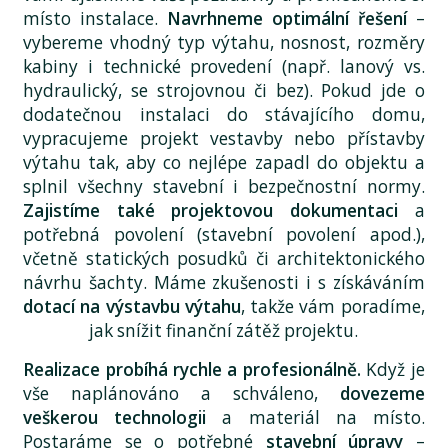
místo instalace.
Navrhneme optimální řešení
–
vybereme vhodný typ výtahu, nosnost, rozměry
kabiny i technické provedení (např. lanový vs.
hydraulický, se strojovnou či bez). Pokud jde o
dodatečnou instalaci do stávajícího domu,
vypracujeme projekt vestavby nebo přístavby
výtahu tak, aby co nejlépe zapadl do objektu a
splnil všechny stavební i bezpečnostní normy.
Zajistíme také projektovou dokumentaci
a
potřebná povolení (stavební povolení apod.),
včetně statických posudků či architektonického
návrhu šachty. Máme zkušenosti i s získáváním
dotací na výstavbu výtahu
, takže vám poradíme,
jak snížit finanční zátěž projektu.
Realizace probíhá rychle a profesionálně.
Když je
vše naplánováno a schváleno,
dovezeme
veškerou technologii
a materiál na místo.
Postaráme se o potřebné
stavební úpravy
–