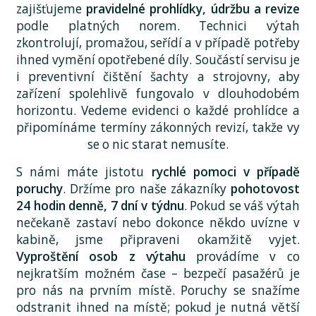
zajišťujeme
pravidelné prohlídky, údržbu a revize
podle platných norem. Technici výtah
zkontrolují, promažou, seřídí a v případě potřeby
ihned vymění opotřebené díly. Součástí servisu je
i preventivní čištění šachty a strojovny, aby
zařízení spolehlivě fungovalo v dlouhodobém
horizontu. Vedeme evidenci o každé prohlídce a
připomínáme termíny zákonných revizí, takže vy
se o nic starat nemusíte.
S námi máte jistotu
rychlé pomoci v případě
poruchy
. Držíme pro naše zákazníky
pohotovost
24 hodin denně, 7 dní v týdnu
. Pokud se váš výtah
nečekaně zastaví nebo dokonce někdo uvízne v
kabině, jsme připraveni okamžitě vyjet.
Vyproštění osob z výtahu
provádíme v co
nejkratším možném čase – bezpečí pasažérů je
pro nás na prvním místě. Poruchy se snažíme
odstranit ihned na místě; pokud je nutná větší