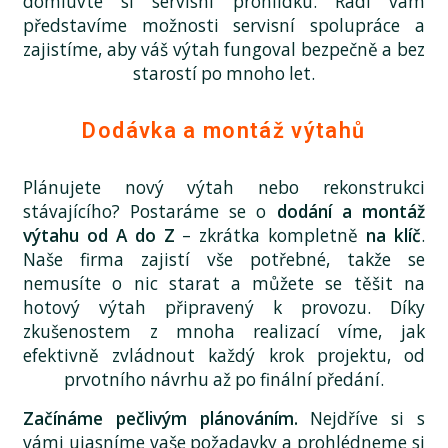
domluvte si servisní prohlídku. Rádi vám
představíme možnosti servisní spolupráce a
zajistíme, aby váš výtah fungoval bezpečně a bez
starostí po mnoho let.
Dodávka a montáž výtahů
Plánujete nový výtah nebo rekonstrukci
stávajícího? Postaráme se o
dodání a montáž
výtahu od A do Z
– zkrátka kompletně
na klíč
.
Naše firma zajistí vše potřebné, takže se
nemusíte o nic starat a můžete se těšit na
hotový výtah připravený k provozu. Díky
zkušenostem z mnoha realizací víme, jak
efektivně zvládnout každý krok projektu, od
prvotního návrhu až po finální předání.
Začínáme pečlivým plánováním.
Nejdříve si s
vámi ujasníme vaše požadavky a prohlédneme si