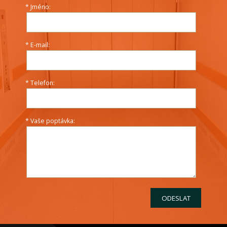
*
Jméno:
*
E-mail:
*
Telefon:
*
Vaše poptávka:
ODESLAT